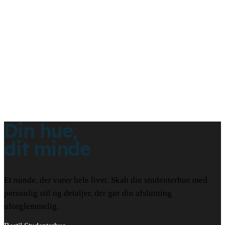
Din hue,
dit minde
Et minde, der varer hele livet. Skab din studenterhue med
personlig stil og detaljer, der gør din afslutning
uforglemmelig.